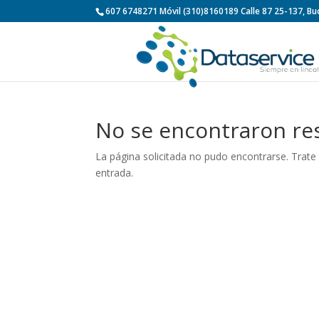
607 6748271 Móvil (310)8160189 Calle 87 25-137, 
No se encontraron re
La página solicitada no pudo encontrarse. Trate 
entrada.