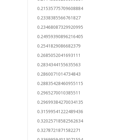
0.21535775709608884
0.2338385566761827
0.23468087329920995
0.24959390896216405
0.2541829086682379
0.2685052041693111
0.2834344155635563
0.2860071014734843
0.28835428460955115
0.2965270010385511
0.29699384270034135
0.31599541222489436
0.32025718582562634
0.3278721871582271
0.33699594013071554