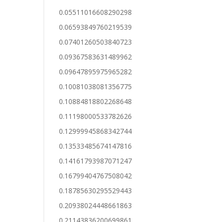
0.05511016608290298
0.06593849760219539
0.07401260503840723
0.09367583631489962
0.09647895975965282
0.10081038081356775
0.10884818802268648
0.11198000533782626
0.12999945868342744
0.13533485674147816
0.14161793987071247
0.16799404767508042
0.18785630295529443
0.20938024448661863
0.21143836200699861