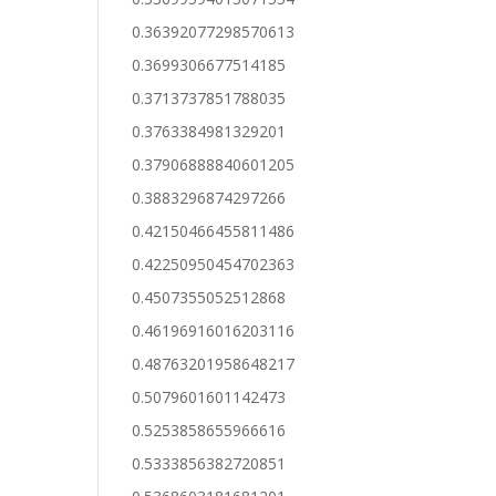
0.36392077298570613
0.3699306677514185
0.3713737851788035
0.3763384981329201
0.37906888840601205
0.3883296874297266
0.42150466455811486
0.42250950454702363
0.4507355052512868
0.46196916016203116
0.48763201958648217
0.5079601601142473
0.5253858655966616
0.5333856382720851