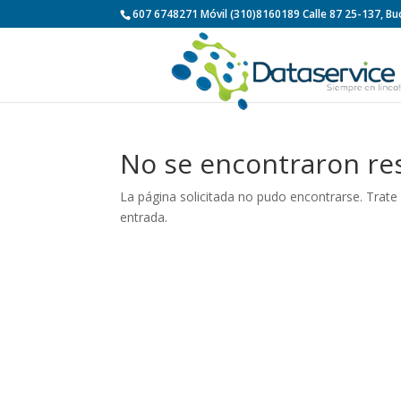
607 6748271 Móvil (310)8160189 Calle 87 25-137, 
No se encontraron re
La página solicitada no pudo encontrarse. Trate 
entrada.