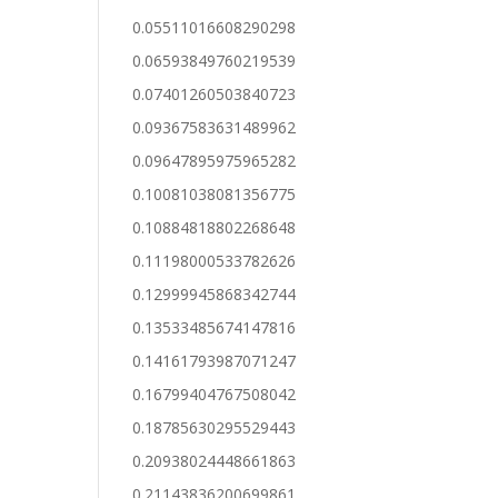
0.05511016608290298
0.06593849760219539
0.07401260503840723
0.09367583631489962
0.09647895975965282
0.10081038081356775
0.10884818802268648
0.11198000533782626
0.12999945868342744
0.13533485674147816
0.14161793987071247
0.16799404767508042
0.18785630295529443
0.20938024448661863
0.21143836200699861