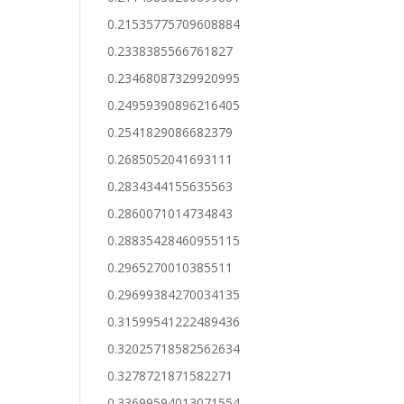
0.21535775709608884
0.2338385566761827
0.23468087329920995
0.24959390896216405
0.2541829086682379
0.2685052041693111
0.2834344155635563
0.2860071014734843
0.28835428460955115
0.2965270010385511
0.29699384270034135
0.31599541222489436
0.32025718582562634
0.3278721871582271
0.33699594013071554