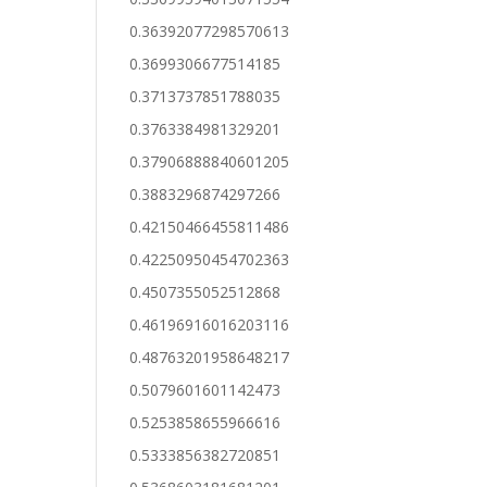
0.36392077298570613
0.3699306677514185
0.3713737851788035
0.3763384981329201
0.37906888840601205
0.3883296874297266
0.42150466455811486
0.42250950454702363
0.4507355052512868
0.46196916016203116
0.48763201958648217
0.5079601601142473
0.5253858655966616
0.5333856382720851