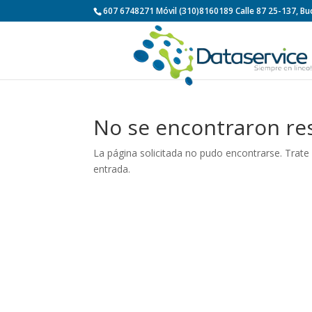
607 6748271 Móvil (310)8160189 Calle 87 25-137, 
No se encontraron re
La página solicitada no pudo encontrarse. Trate 
entrada.