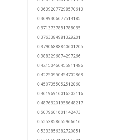
0.36392077298570613
0.3699306677514185
0.3713737851788035
0.3763384981329201
0.37906888840601205
0.3883296874297266
0.42150466455811486
0.42250950454702363
0.4507355052512868
0.46196916016203116
0.48763201958648217
0.5079601601142473
0.5253858655966616
0.5333856382720851