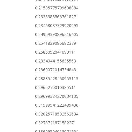
0.21535775709608884
0.2338385566761827
0.23468087329920995
0.24959390896216405
0.2541829086682379
0.2685052041693111
0.2834344155635563
0.2860071014734843
0.28835428460955115
0.2965270010385511
0.29699384270034135
0.31599541222489436
0.32025718582562634
0.3278721871582271
0.33699594013071554