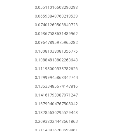
0.05511016608290298
0.06593849760219539
0.07401260503840723
0.09367583631489962
0.09647895975965282
0.10081038081356775
0.10884818802268648
0.11198000533782626
0.12999945868342744
0.13533485674147816
0.14161793987071247
0.16799404767508042
0.18785630295529443
0.20938024448661863
0.21143836200699861