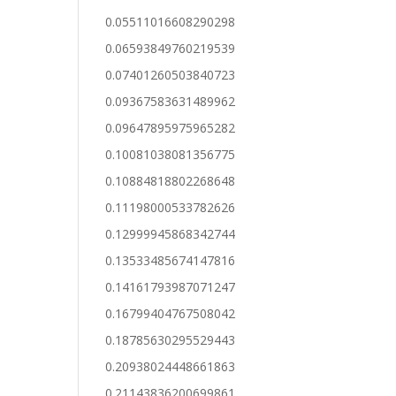
0.05511016608290298
0.06593849760219539
0.07401260503840723
0.09367583631489962
0.09647895975965282
0.10081038081356775
0.10884818802268648
0.11198000533782626
0.12999945868342744
0.13533485674147816
0.14161793987071247
0.16799404767508042
0.18785630295529443
0.20938024448661863
0.21143836200699861