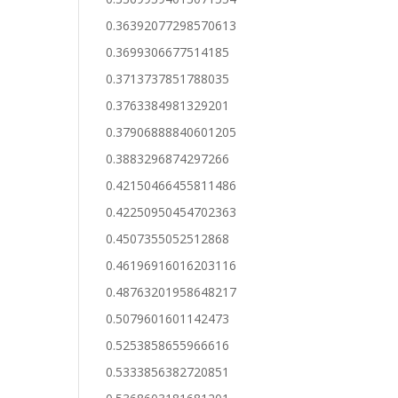
0.36392077298570613
0.3699306677514185
0.3713737851788035
0.3763384981329201
0.37906888840601205
0.3883296874297266
0.42150466455811486
0.42250950454702363
0.4507355052512868
0.46196916016203116
0.48763201958648217
0.5079601601142473
0.5253858655966616
0.5333856382720851