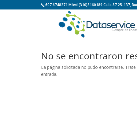
607 6748271 Móvil (310)8160189 Calle 87 25-137, 
No se encontraron re
La página solicitada no pudo encontrarse. Trate 
entrada.