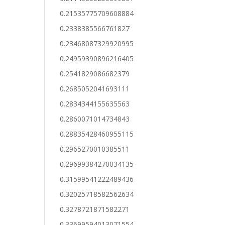
0.21535775709608884
0.2338385566761827
0.23468087329920995
0.24959390896216405
0.2541829086682379
0.2685052041693111
0.2834344155635563
0.2860071014734843
0.28835428460955115
0.2965270010385511
0.29699384270034135
0.31599541222489436
0.32025718582562634
0.3278721871582271
0.33699594013071554