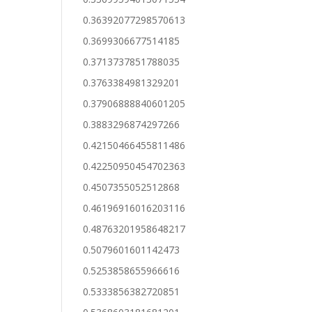
0.36392077298570613
0.3699306677514185
0.3713737851788035
0.3763384981329201
0.37906888840601205
0.3883296874297266
0.42150466455811486
0.42250950454702363
0.4507355052512868
0.46196916016203116
0.48763201958648217
0.5079601601142473
0.5253858655966616
0.5333856382720851