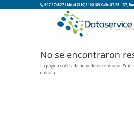
607 6748271 Móvil (310)8160189 Calle 87 25-137, 
No se encontraron re
La página solicitada no pudo encontrarse. Trate 
entrada.