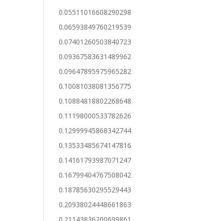
0.05511016608290298
0.06593849760219539
0.07401260503840723
0.09367583631489962
0.09647895975965282
0.10081038081356775
0.10884818802268648
0.11198000533782626
0.12999945868342744
0.13533485674147816
0.14161793987071247
0.16799404767508042
0.18785630295529443
0.20938024448661863
0.21143836200699861