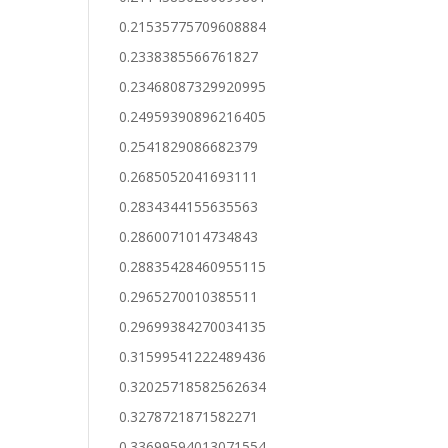
0.21535775709608884
0.2338385566761827
0.23468087329920995
0.24959390896216405
0.2541829086682379
0.2685052041693111
0.2834344155635563
0.2860071014734843
0.28835428460955115
0.2965270010385511
0.29699384270034135
0.31599541222489436
0.32025718582562634
0.3278721871582271
0.33699594013071554