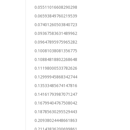
0.05511016608290298
0.06593849760219539
0.07401260503840723
0.09367583631489962
0.09647895975965282
0.10081038081356775
0.10884818802268648
0.11198000533782626
0.12999945868342744
0.13533485674147816
0.14161793987071247
0.16799404767508042
0.18785630295529443
0.20938024448661863
0.21143836200699861