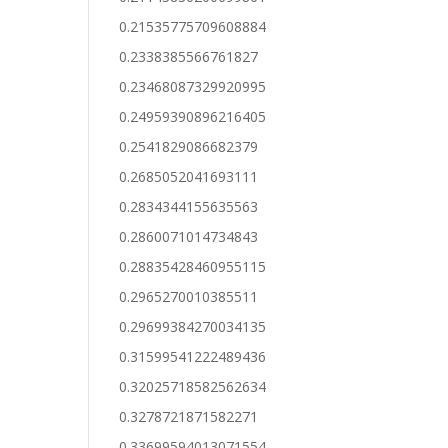
0.21535775709608884
0.2338385566761827
0.23468087329920995
0.24959390896216405
0.2541829086682379
0.2685052041693111
0.2834344155635563
0.2860071014734843
0.28835428460955115
0.2965270010385511
0.29699384270034135
0.31599541222489436
0.32025718582562634
0.3278721871582271
0.33699594013071554