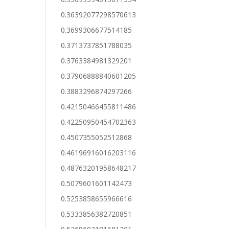
0.36392077298570613
0.3699306677514185
0.3713737851788035
0.3763384981329201
0.37906888840601205
0.3883296874297266
0.42150466455811486
0.42250950454702363
0.4507355052512868
0.46196916016203116
0.48763201958648217
0.5079601601142473
0.5253858655966616
0.5333856382720851