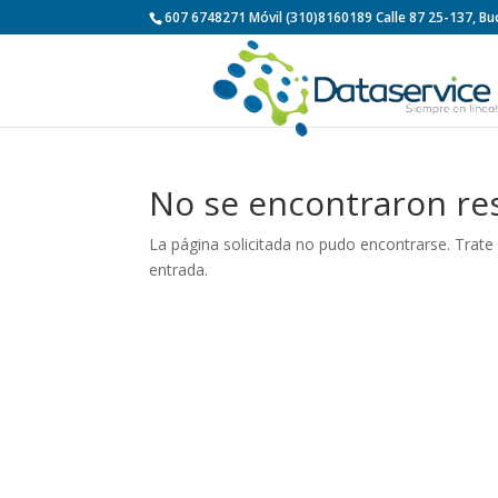
607 6748271 Móvil (310)8160189 Calle 87 25-137, 
No se encontraron re
La página solicitada no pudo encontrarse. Trate 
entrada.