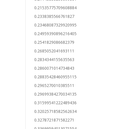
0.21535775709608884
0.2338385566761827
0.23468087329920995
0.24959390896216405
0.2541829086682379
0.2685052041693111
0.2834344155635563
0.2860071014734843
0.28835428460955115
0.2965270010385511
0.29699384270034135
0.31599541222489436
0.32025718582562634
0.3278721871582271
0.33699594013071554