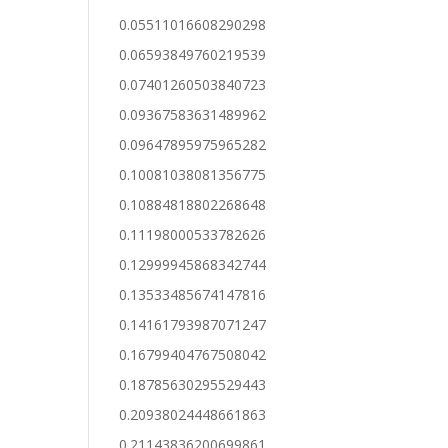
0.05511016608290298
0.06593849760219539
0.07401260503840723
0.09367583631489962
0.09647895975965282
0.10081038081356775
0.10884818802268648
0.11198000533782626
0.12999945868342744
0.13533485674147816
0.14161793987071247
0.16799404767508042
0.18785630295529443
0.20938024448661863
0.21143836200699861