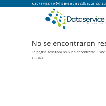
607 6748271 Móvil (310)8160189 Calle 87 25-137, 
No se encontraron re
La página solicitada no pudo encontrarse. Trate 
entrada.