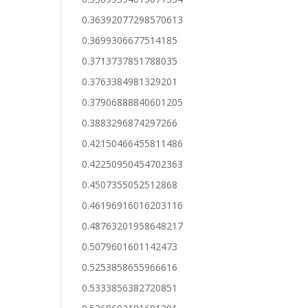
0.36392077298570613
0.3699306677514185
0.3713737851788035
0.3763384981329201
0.37906888840601205
0.3883296874297266
0.42150466455811486
0.42250950454702363
0.4507355052512868
0.46196916016203116
0.48763201958648217
0.5079601601142473
0.5253858655966616
0.5333856382720851