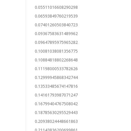
0.05511016608290298
0.06593849760219539
0.07401260503840723
0.09367583631489962
0.09647895975965282
0.10081038081356775
0.10884818802268648
0.11198000533782626
0.12999945868342744
0.13533485674147816
0.14161793987071247
0.16799404767508042
0.18785630295529443
0.20938024448661863
0.21143836200699861