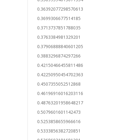
0.36392077298570613
0.3699306677514185
0.3713737851788035
0.3763384981329201
0.37906888840601205
0.3883296874297266
0.42150466455811486
0.42250950454702363
0.4507355052512868
0.46196916016203116
0.48763201958648217
0.5079601601142473
0.5253858655966616
0.5333856382720851