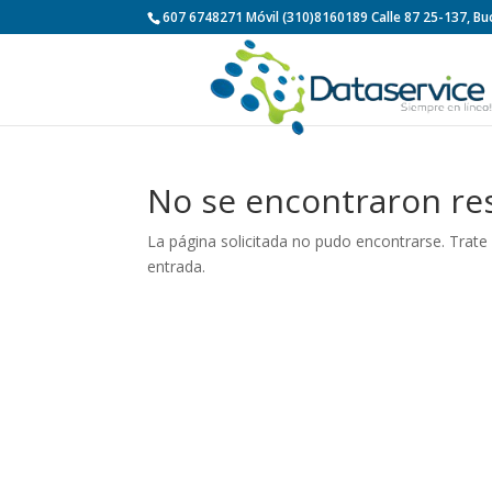
607 6748271 Móvil (310)8160189 Calle 87 25-137, 
No se encontraron re
La página solicitada no pudo encontrarse. Trate 
entrada.