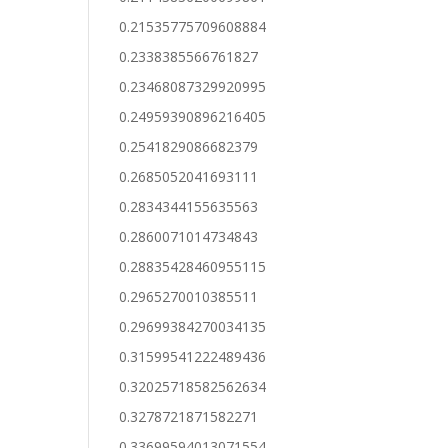
0.21535775709608884
0.2338385566761827
0.23468087329920995
0.24959390896216405
0.2541829086682379
0.2685052041693111
0.2834344155635563
0.2860071014734843
0.28835428460955115
0.2965270010385511
0.29699384270034135
0.31599541222489436
0.32025718582562634
0.3278721871582271
0.33699594013071554