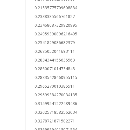
0.21535775709608884
0.2338385566761827
0.23468087329920995
0.24959390896216405
0.2541829086682379
0.2685052041693111
0.2834344155635563
0.2860071014734843
0.28835428460955115
0.2965270010385511
0.29699384270034135
0.31599541222489436
0.32025718582562634
0.3278721871582271
0.33699594013071554