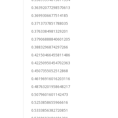
0.36392077298570613
0.3699306677514185
0.3713737851788035
0.3763384981329201
0.37906888840601205
0.3883296874297266
0.42150466455811486
0.42250950454702363
0.4507355052512868
0.46196916016203116
0.48763201958648217
0.5079601601142473
0.5253858655966616
0.5333856382720851