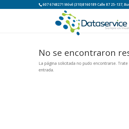
607 6748271 Móvil (310)8160189 Calle 87 25-137, 
No se encontraron re
La página solicitada no pudo encontrarse. Trate 
entrada.