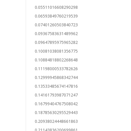
0.05511016608290298
0.06593849760219539
0.07401260503840723
0.09367583631489962
0.09647895975965282
0.10081038081356775
0.10884818802268648
0.11198000533782626
0.12999945868342744
0.13533485674147816
0.14161793987071247
0.16799404767508042
0.18785630295529443
0.20938024448661863
0.21143836200699861