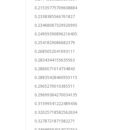
0.21535775709608884
0.2338385566761827
0.23468087329920995
0.24959390896216405
0.2541829086682379
0.2685052041693111
0.2834344155635563
0.2860071014734843
0.28835428460955115
0.2965270010385511
0.29699384270034135
0.31599541222489436
0.32025718582562634
0.3278721871582271
0.33699594013071554