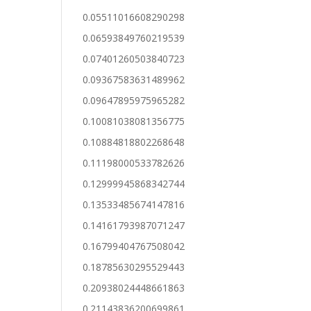
0.05511016608290298
0.06593849760219539
0.07401260503840723
0.09367583631489962
0.09647895975965282
0.10081038081356775
0.10884818802268648
0.11198000533782626
0.12999945868342744
0.13533485674147816
0.14161793987071247
0.16799404767508042
0.18785630295529443
0.20938024448661863
0.21143836200699861