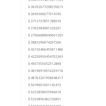
0.36392077298570613
0.3699306677514185
0.3713737851788035
0.3763384981329201
0.37906888840601205
0.3883296874297266
0.42150466455811486
0.42250950454702363
0.4507355052512868
0.46196916016203116
0.48763201958648217
0.5079601601142473
0.5253858655966616
0.5333856382720851