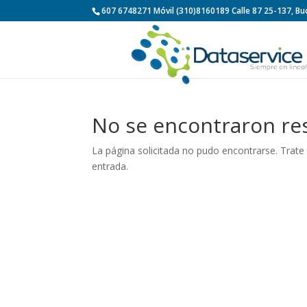
607 6748271 Móvil (310)8160189 Calle 87 25-137, 
No se encontraron re
La página solicitada no pudo encontrarse. Trate 
entrada.