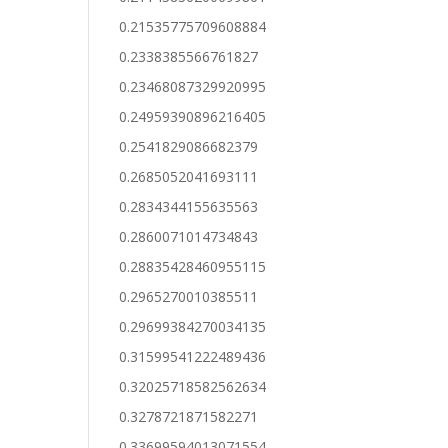
0.21535775709608884
0.2338385566761827
0.23468087329920995
0.24959390896216405
0.2541829086682379
0.2685052041693111
0.2834344155635563
0.2860071014734843
0.28835428460955115
0.2965270010385511
0.29699384270034135
0.31599541222489436
0.32025718582562634
0.3278721871582271
0.33699594013071554