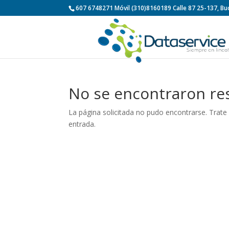
607 6748271 Móvil (310)8160189 Calle 87 25-137, 
No se encontraron re
La página solicitada no pudo encontrarse. Trate 
entrada.