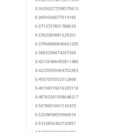
0.36392077298570613
0.3699306677514185
0.3713737851788035
0.3763384981329201
0.37906888840601205
0.3883296874297266
0.42150466455811486
0.42250950454702363
0.4507355052512868
0.46196916016203116
0.48763201958648217
0.5079601601142473
0.5253858655966616
0.5333856382720851