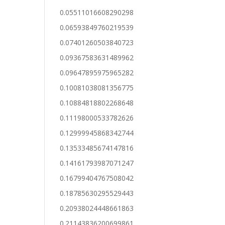
0.05511016608290298
0.06593849760219539
0.07401260503840723
0.09367583631489962
0.09647895975965282
0.10081038081356775
0.10884818802268648
0.11198000533782626
0.12999945868342744
0.13533485674147816
0.14161793987071247
0.16799404767508042
0.18785630295529443
0.20938024448661863
0.21143836200699861