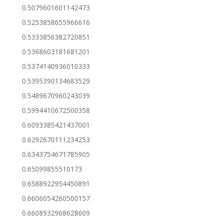
0.5079601601142473
0.5253858655966616
0.5333856382720851
0.5368603181681201
0.5374140936010333
0.5395390134683529
0.5489670960243039
0.5994410672500358
0.6093385421437001
0.6292670111234253
0.6343754671785905
0.65099855510173
0.6588922954450891
0.6606054260500157
0.6608932968628609