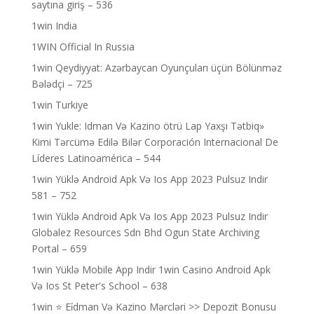
saytına giriş – 536
1win India
1WIN Official In Russia
1win Qeydiyyat: Azərbaycan Oyunçuları üçün Bölünməz
Bələdçi – 725
1win Turkiye
1win Yukle: Idman Və Kazino ötrü Lap Yaxşı Tətbiq»
Kimi Tərcümə Edilə Bilər Corporación Internacional De
Líderes Latinoamérica – 544
1win Yüklə Android Apk Və Ios App 2023 Pulsuz Indir
581 – 752
1win Yüklə Android Apk Və Ios App 2023 Pulsuz Indir
Globalez Resources Sdn Bhd Ogun State Archiving
Portal – 659
1win Yüklə Mobile App Indir 1win Casino Android Apk
Və Ios St Peter's School – 638
1win ⭐ Ei̇dman Və Kazino Mərcləri >> Depozit Bonusu