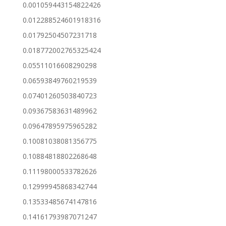
0.001059443154822426
0.012288524601918316
0.01792504507231718
0.018772002765325424
0.05511016608290298
0.06593849760219539
0.07401260503840723
0.09367583631489962
0.09647895975965282
0.10081038081356775
0.10884818802268648
0.11198000533782626
0.12999945868342744
0.13533485674147816
0.14161793987071247