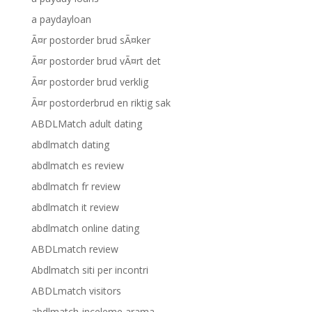
a paydayloan
Ã¤r postorder brud sÃ¤ker
Ã¤r postorder brud vÃ¤rt det
Ã¤r postorder brud verklig
Ã¤r postorderbrud en riktig sak
ABDLMatch adult dating
abdlmatch dating
abdlmatch es review
abdlmatch fr review
abdlmatch it review
abdlmatch online dating
ABDLmatch review
Abdlmatch siti per incontri
ABDLmatch visitors
abdlmatch-inceleme arama