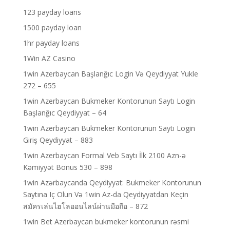
123 payday loans
1500 payday loan
1hr payday loans
1Win AZ Casino
1win Azerbaycan Başlanğıc Login Və Qeydiyyat Yukle
272 – 655
1win Azerbaycan Bukmeker Kontorunun Saytı Login
Başlanğıc Qeydiyyat – 64
1win Azerbaycan Bukmeker Kontorunun Saytı Login
Giriş Qeydiyyat – 883
1win Azerbaycan Formal Veb Saytı İlk 2100 Azn-ə
Kəmiyyət Bonus 530 – 898
1win Azərbaycanda Qeydiyyat: Bukmeker Kontorunun
Saytına Iç Olun Və 1win Az-da Qeydiyyatdan Keçin
สมัครเล่นไฮโลออนไลน์ผ่านมือถือ – 872
1win Bet Azerbaycan bukmeker kontorunun rəsmi