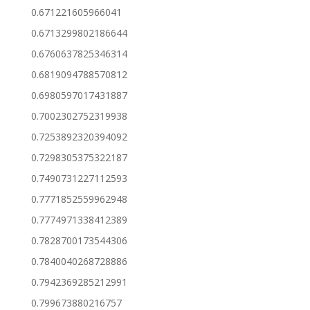
0.671221605966041
0.6713299802186644
0.6760637825346314
0.6819094788570812
0.6980597017431887
0.7002302752319938
0.7253892320394092
0.7298305375322187
0.7490731227112593
0.7771852559962948
0.7774971338412389
0.7828700173544306
0.7840040268728886
0.7942369285212991
0.799673880216757