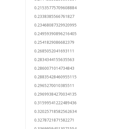
0.21535775709608884
0.2338385566761827
0.23468087329920995
0.24959390896216405
0.2541829086682379
0.2685052041693111
0.2834344155635563
0.2860071014734843
0.28835428460955115
0.2965270010385511
0.29699384270034135
0.31599541222489436
0.32025718582562634
0.3278721871582271
0.33699594013071554