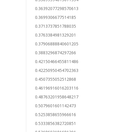
0.36392077298570613
0.3699306677514185
0.3713737851788035
0.3763384981329201
0.37906888840601205
0.3883296874297266
0.42150466455811486
0.42250950454702363
0.4507355052512868
0.46196916016203116
0.48763201958648217
0.5079601601142473
0.5253858655966616
0.5333856382720851