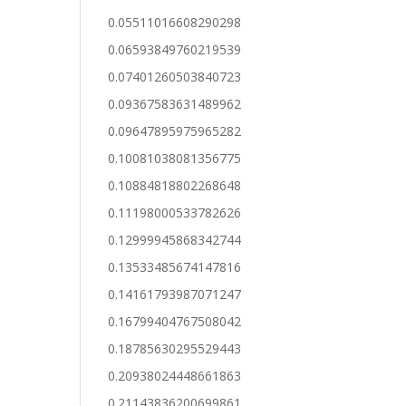
0.05511016608290298
0.06593849760219539
0.07401260503840723
0.09367583631489962
0.09647895975965282
0.10081038081356775
0.10884818802268648
0.11198000533782626
0.12999945868342744
0.13533485674147816
0.14161793987071247
0.16799404767508042
0.18785630295529443
0.20938024448661863
0.21143836200699861