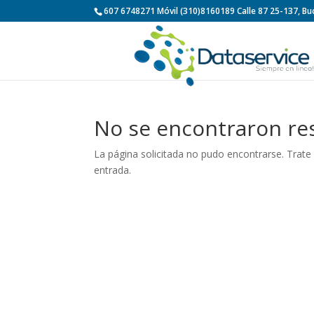
607 6748271 Móvil (310)8160189 Calle 87 25-137, 
No se encontraron re
La página solicitada no pudo encontrarse. Trate 
entrada.