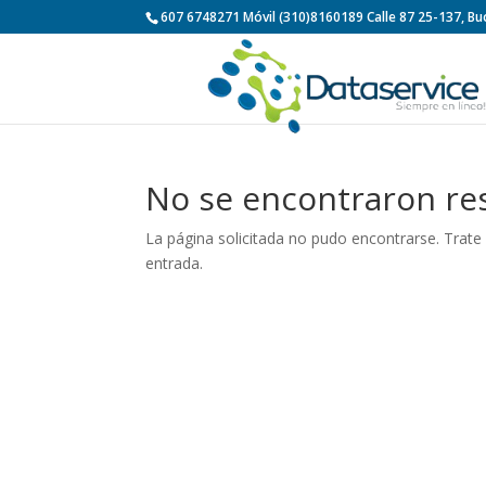
607 6748271 Móvil (310)8160189 Calle 87 25-137, 
No se encontraron re
La página solicitada no pudo encontrarse. Trate 
entrada.