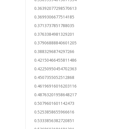
0.36392077298570613
0.3699306677514185
0.3713737851788035
0.3763384981329201
0.37906888840601205
0.3883296874297266
0.42150466455811486
0.42250950454702363
0.4507355052512868
0.46196916016203116
0.48763201958648217
0.5079601601142473
0.5253858655966616
0.5333856382720851