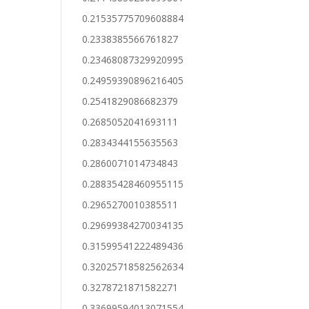
0.21535775709608884
0.2338385566761827
0.23468087329920995
0.24959390896216405
0.2541829086682379
0.2685052041693111
0.2834344155635563
0.2860071014734843
0.28835428460955115
0.2965270010385511
0.29699384270034135
0.31599541222489436
0.32025718582562634
0.3278721871582271
0.33699594013071554