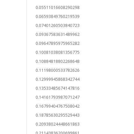
0.05511016608290298
0.06593849760219539
0.07401260503840723
0.09367583631489962
0.09647895975965282
0.10081038081356775
0.10884818802268648
0.11198000533782626
0.12999945868342744
0.13533485674147816
0.14161793987071247
0.16799404767508042
0.18785630295529443
0.20938024448661863
0.21143836200699861