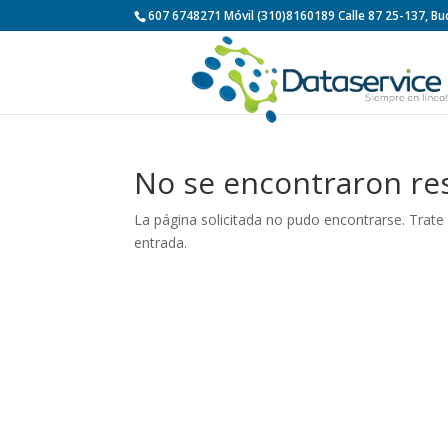
607 6748271 Móvil (310)8160189 Calle 87 25-137, 
No se encontraron re
La página solicitada no pudo encontrarse. Trate 
entrada.