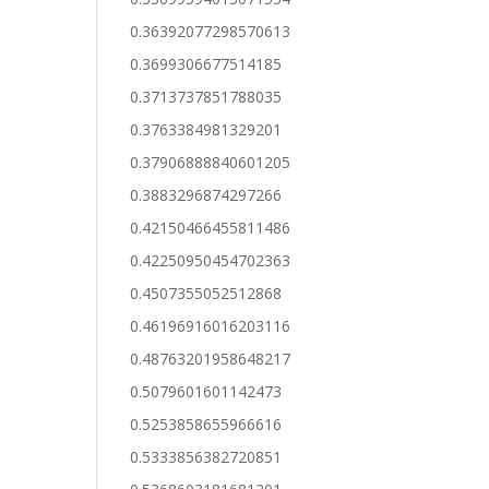
0.36392077298570613
0.3699306677514185
0.3713737851788035
0.3763384981329201
0.37906888840601205
0.3883296874297266
0.42150466455811486
0.42250950454702363
0.4507355052512868
0.46196916016203116
0.48763201958648217
0.5079601601142473
0.5253858655966616
0.5333856382720851