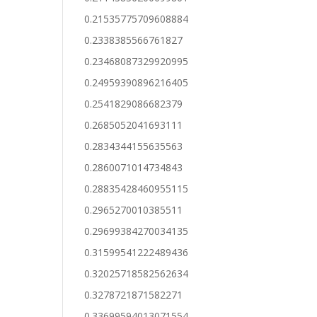
0.21535775709608884
0.2338385566761827
0.23468087329920995
0.24959390896216405
0.2541829086682379
0.2685052041693111
0.2834344155635563
0.2860071014734843
0.28835428460955115
0.2965270010385511
0.29699384270034135
0.31599541222489436
0.32025718582562634
0.3278721871582271
0.33699594013071554