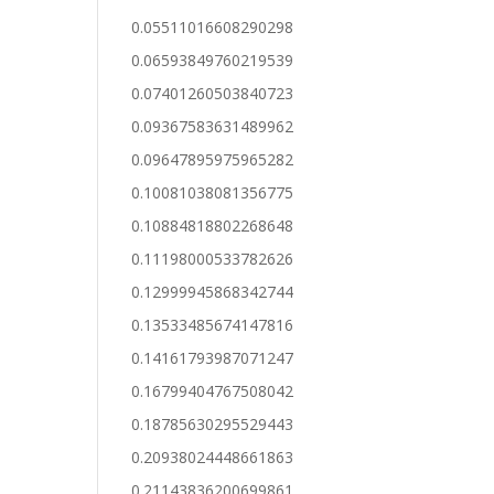
0.05511016608290298
0.06593849760219539
0.07401260503840723
0.09367583631489962
0.09647895975965282
0.10081038081356775
0.10884818802268648
0.11198000533782626
0.12999945868342744
0.13533485674147816
0.14161793987071247
0.16799404767508042
0.18785630295529443
0.20938024448661863
0.21143836200699861