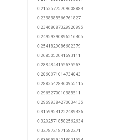
0.21535775709608884
0.2338385566761827
0.23468087329920995
0.24959390896216405
0.2541829086682379
0.2685052041693111
0.2834344155635563
0.2860071014734843
0.28835428460955115
0.2965270010385511
0.29699384270034135
0.31599541222489436
0.32025718582562634
0.3278721871582271
0.33699594013071554