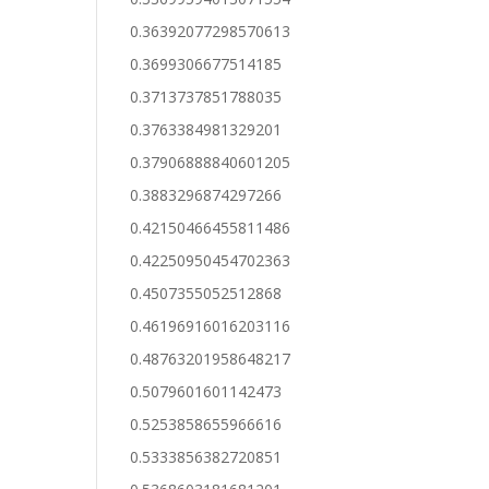
0.36392077298570613
0.3699306677514185
0.3713737851788035
0.3763384981329201
0.37906888840601205
0.3883296874297266
0.42150466455811486
0.42250950454702363
0.4507355052512868
0.46196916016203116
0.48763201958648217
0.5079601601142473
0.5253858655966616
0.5333856382720851