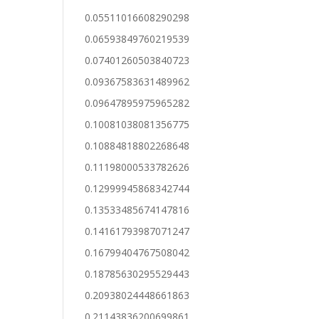
0.05511016608290298
0.06593849760219539
0.07401260503840723
0.09367583631489962
0.09647895975965282
0.10081038081356775
0.10884818802268648
0.11198000533782626
0.12999945868342744
0.13533485674147816
0.14161793987071247
0.16799404767508042
0.18785630295529443
0.20938024448661863
0.21143836200699861