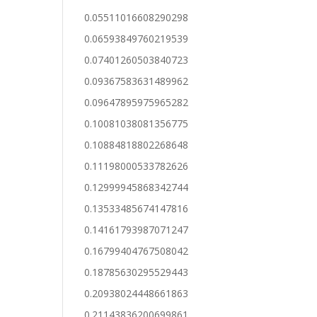
0.05511016608290298
0.06593849760219539
0.07401260503840723
0.09367583631489962
0.09647895975965282
0.10081038081356775
0.10884818802268648
0.11198000533782626
0.12999945868342744
0.13533485674147816
0.14161793987071247
0.16799404767508042
0.18785630295529443
0.20938024448661863
0.21143836200699861