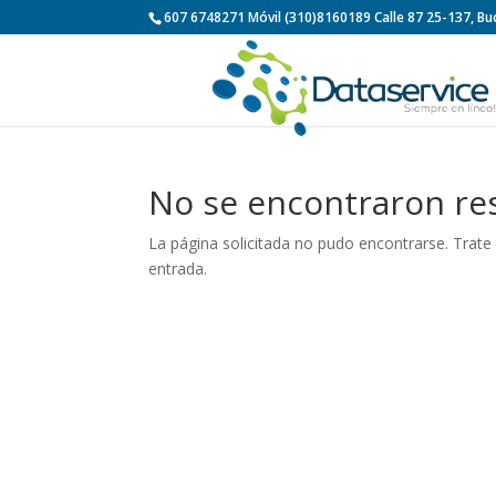
607 6748271 Móvil (310)8160189 Calle 87 25-137, 
No se encontraron re
La página solicitada no pudo encontrarse. Trate 
entrada.