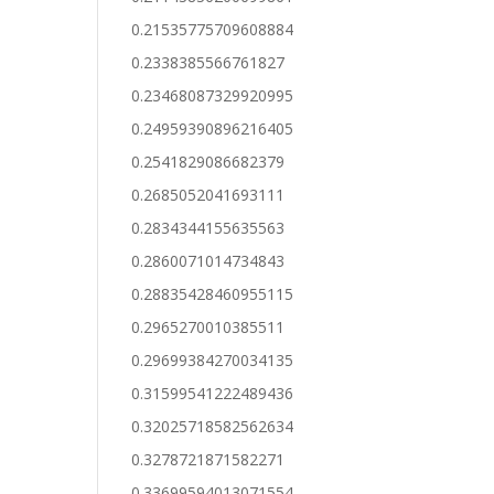
0.21535775709608884
0.2338385566761827
0.23468087329920995
0.24959390896216405
0.2541829086682379
0.2685052041693111
0.2834344155635563
0.2860071014734843
0.28835428460955115
0.2965270010385511
0.29699384270034135
0.31599541222489436
0.32025718582562634
0.3278721871582271
0.33699594013071554