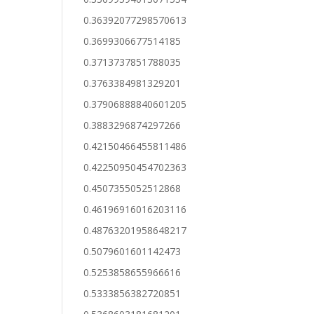
0.36392077298570613
0.3699306677514185
0.3713737851788035
0.3763384981329201
0.37906888840601205
0.3883296874297266
0.42150466455811486
0.42250950454702363
0.4507355052512868
0.46196916016203116
0.48763201958648217
0.5079601601142473
0.5253858655966616
0.5333856382720851