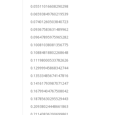
0.05511016608290298
0.06593849760219539
0.07401260503840723
0.09367583631489962
0.09647895975965282
0.10081038081356775
0.10884818802268648
0.11198000533782626
0.12999945868342744
0.13533485674147816
0.14161793987071247
0.16799404767508042
0.18785630295529443
0.20938024448661863
0.21143836200699861