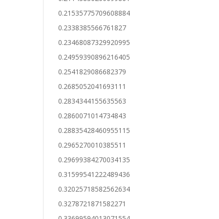
0.21535775709608884
0.2338385566761827
0.23468087329920995
0.24959390896216405
0.2541829086682379
0.2685052041693111
0.2834344155635563
0.2860071014734843
0.28835428460955115
0.2965270010385511
0.29699384270034135
0.31599541222489436
0.32025718582562634
0.3278721871582271
0.33699594013071554