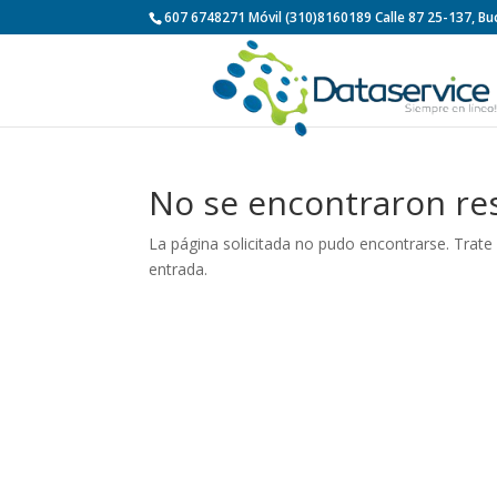
607 6748271 Móvil (310)8160189 Calle 87 25-137, 
No se encontraron re
La página solicitada no pudo encontrarse. Trate 
entrada.