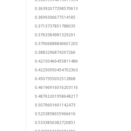
0.36392077298570613
0.3699306677514185
0.3713737851788035
0.3763384981329201
0.37906888840601205
0.3883296874297266
0.42150466455811486
0.42250950454702363
0.4507355052512868
0.46196916016203116
0.48763201958648217
0.5079601601142473
0.5253858655966616
0.5333856382720851